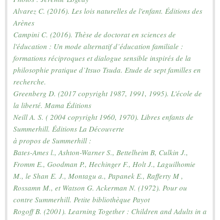
Alvarez C. (2016). Les lois naturelles de l'enfant. Éditions des 
Arènes

Campini C. (2016). Thèse de doctorat en sciences de 
l'éducation : Un mode alternatif d’éducation familiale : 
formations réciproques et dialogue sensible inspirés de la 
philosophie pratique d’Itsuo Tsuda. Etude de sept familles en 
recherche.

Greenberg D. (2017 copyright 1987, 1991, 1995). L'école de 
la liberté. Mama Éditions

Neill A. S. ( 2004 copyright 1960, 1970). Libres enfants de 
Summerhill. Éditions La Découverte

à propos de Summerhill :

Bates-Ames l., Ashton-Warner S., Bettelheim B, Culkin J., 
Fromm E., Goodman P., Hechinger F., Holt J., Laguilhomie 
M., le Shan E. J., Montagu a., Papanek E., Rafferty M , 
Rossamn M., et Watson G. Ackerman N. (1972). Pour ou 
contre Summerhill. Petite bibliothèque Payot

Rogoff B. (2001). Learning Together : Children and Adults in a 