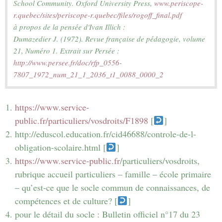
School Community. Oxford University Press,
 www.periscope-
r.quebec/sites/periscope-r.quebec/files/rogoff_final.pdf
à propos de la pensée d'Ivan Illich :

Dumazedier J. (1972). Revue française de pédagogie, volume 
21, Numéro 1. Extrait sur Persée :
http://www.persee.fr/doc/rfp_0556-
https://www.service-
public.fr/particuliers/vosdroits/F1898
[
]
http://eduscol.education.fr/cid46688/controle-de-l-
obligation-scolaire.html [
]
https://www.service-public.fr
/particuliers/vosdroits,
rubrique accueil particuliers – famille – école primaire
– qu’est-ce que le socle commun de connaissances, de
compétences et de culture? [
]
pour le détail du socle : Bulletin officiel n°17 du 23